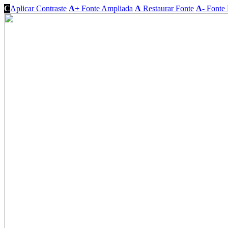
C
Aplicar Contraste
A+
Fonte Ampliada
A
Restaurar Fonte
A-
Fonte 