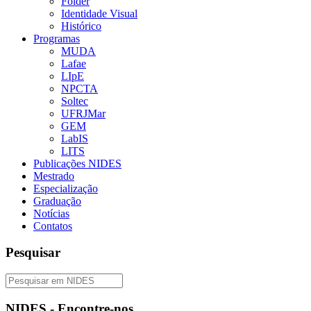
Folder
Identidade Visual
Histórico
Programas
MUDA
Lafae
LIpE
NPCTA
Soltec
UFRJMar
GEM
LabIS
LITS
Publicações NIDES
Mestrado
Especialização
Graduação
Notícias
Contatos
Pesquisar
NIDES - Encontre-nos