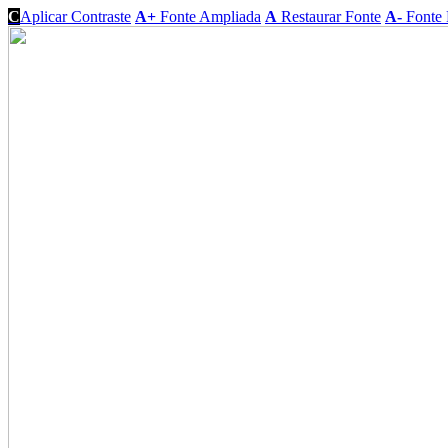
C
Aplicar Contraste
A+
Fonte Ampliada
A
Restaurar Fonte
A-
Fonte 