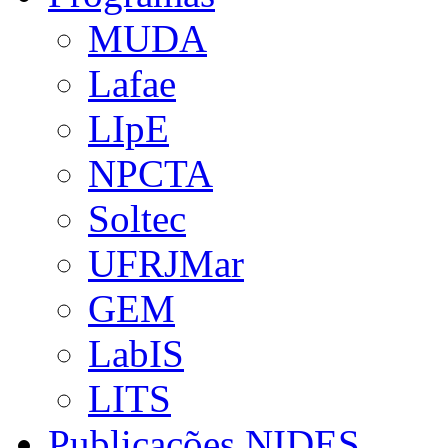
MUDA
Lafae
LIpE
NPCTA
Soltec
UFRJMar
GEM
LabIS
LITS
Publicações NIDES