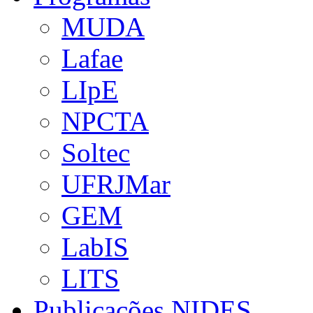
MUDA
Lafae
LIpE
NPCTA
Soltec
UFRJMar
GEM
LabIS
LITS
Publicações NIDES