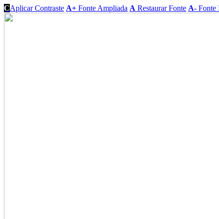
C
Aplicar Contraste
A+
Fonte Ampliada
A
Restaurar Fonte
A-
Fonte 