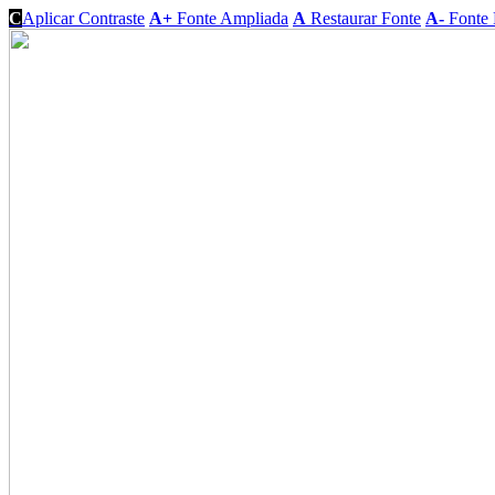
C
Aplicar Contraste
A+
Fonte Ampliada
A
Restaurar Fonte
A-
Fonte 