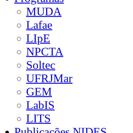
MUDA
Lafae
LIpE
NPCTA
Soltec
UFRJMar
GEM
LabIS
LITS
Publicações NIDES