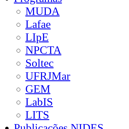
MUDA
Lafae
LIpE
NPCTA
Soltec
UFRJMar
GEM
LabIS
LITS
Publicações NIDES