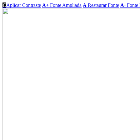
C
Aplicar Contraste
A+
Fonte Ampliada
A
Restaurar Fonte
A-
Fonte 