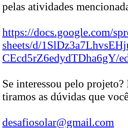
pelas atividades mencionad
https://docs.google.com/sp
sheets/d/1SlDz3a7LhvsEH
CEcd5rZ6edydTDha6gY/ed
Se interessou pelo projeto
tiramos as dúvidas que você
desafiosolar@gmail.com