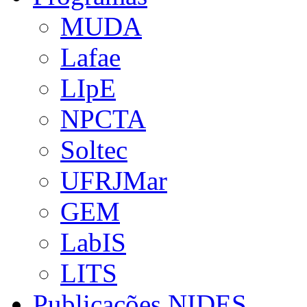
MUDA
Lafae
LIpE
NPCTA
Soltec
UFRJMar
GEM
LabIS
LITS
Publicações NIDES