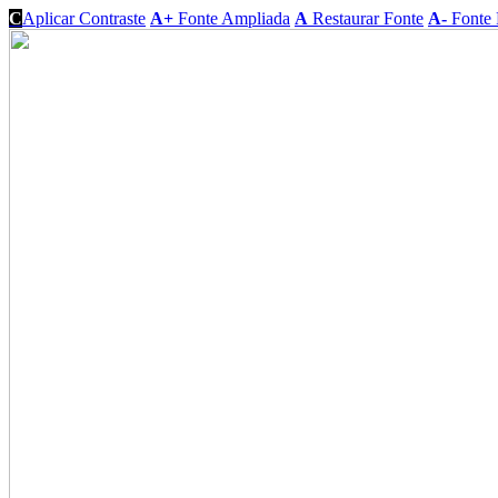
C
Aplicar Contraste
A+
Fonte Ampliada
A
Restaurar Fonte
A-
Fonte 