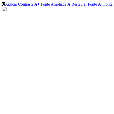
C
Aplicar Contraste
A+
Fonte Ampliada
A
Restaurar Fonte
A-
Fonte 