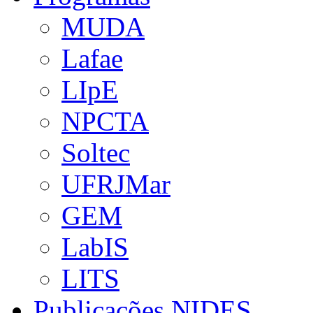
MUDA
Lafae
LIpE
NPCTA
Soltec
UFRJMar
GEM
LabIS
LITS
Publicações NIDES