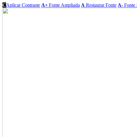
C
Aplicar Contraste
A+
Fonte Ampliada
A
Restaurar Fonte
A-
Fonte 