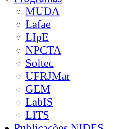
MUDA
Lafae
LIpE
NPCTA
Soltec
UFRJMar
GEM
LabIS
LITS
Publicações NIDES