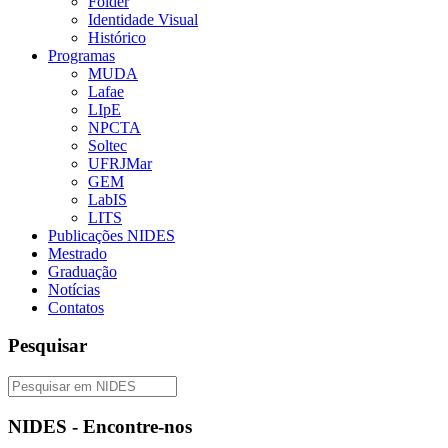
Folder
Identidade Visual
Histórico
Programas
MUDA
Lafae
LIpE
NPCTA
Soltec
UFRJMar
GEM
LabIS
LITS
Publicações NIDES
Mestrado
Graduação
Notícias
Contatos
Pesquisar
NIDES - Encontre-nos