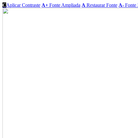
C
Aplicar Contraste
A+
Fonte Ampliada
A
Restaurar Fonte
A-
Fonte 