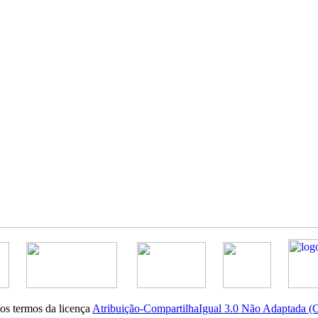
nos termos da licença
Atribuição-CompartilhaIgual 3.0 Não Adaptada 