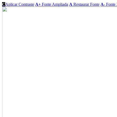
C
Aplicar Contraste
A+
Fonte Ampliada
A
Restaurar Fonte
A-
Fonte 