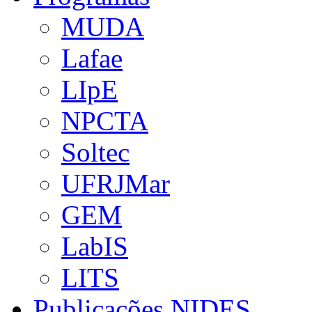
MUDA
Lafae
LIpE
NPCTA
Soltec
UFRJMar
GEM
LabIS
LITS
Publicações NIDES