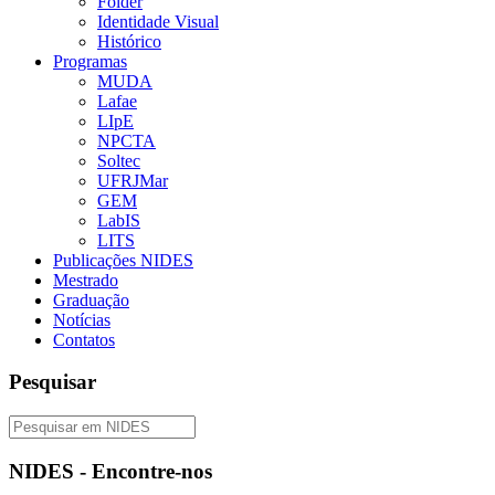
Folder
Identidade Visual
Histórico
Programas
MUDA
Lafae
LIpE
NPCTA
Soltec
UFRJMar
GEM
LabIS
LITS
Publicações NIDES
Mestrado
Graduação
Notícias
Contatos
Pesquisar
NIDES - Encontre-nos