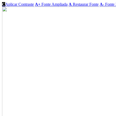
C
Aplicar Contraste
A+
Fonte Ampliada
A
Restaurar Fonte
A-
Fonte 