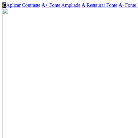
C
Aplicar Contraste
A+
Fonte Ampliada
A
Restaurar Fonte
A-
Fonte 