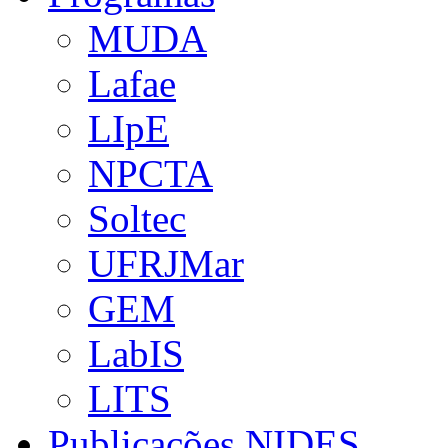
MUDA
Lafae
LIpE
NPCTA
Soltec
UFRJMar
GEM
LabIS
LITS
Publicações NIDES