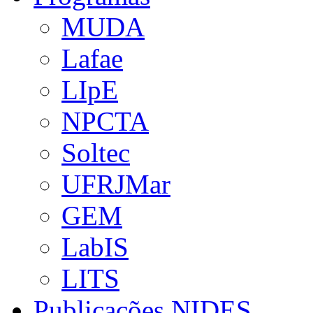
MUDA
Lafae
LIpE
NPCTA
Soltec
UFRJMar
GEM
LabIS
LITS
Publicações NIDES