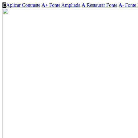
C
Aplicar Contraste
A+
Fonte Ampliada
A
Restaurar Fonte
A-
Fonte 