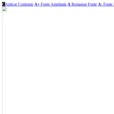
C
Aplicar Contraste
A+
Fonte Ampliada
A
Restaurar Fonte
A-
Fonte 