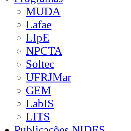
MUDA
Lafae
LIpE
NPCTA
Soltec
UFRJMar
GEM
LabIS
LITS
Publicações NIDES