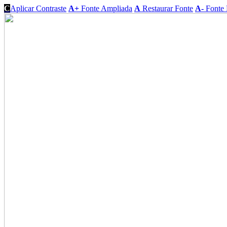
C
Aplicar Contraste
A+
Fonte Ampliada
A
Restaurar Fonte
A-
Fonte 