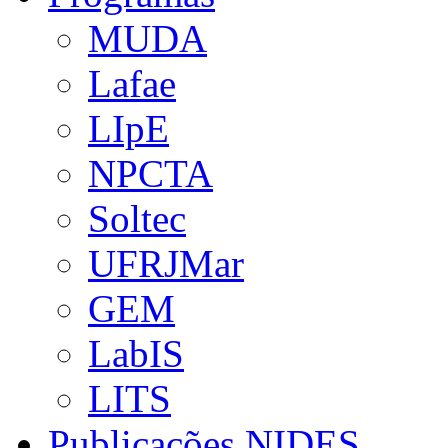
MUDA
Lafae
LIpE
NPCTA
Soltec
UFRJMar
GEM
LabIS
LITS
Publicações NIDES