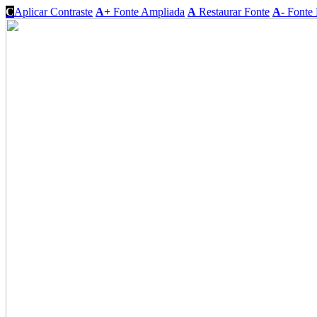
C
Aplicar Contraste
A+
Fonte Ampliada
A
Restaurar Fonte
A-
Fonte 