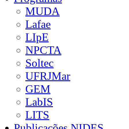
MUDA
Lafae
LIpE
NPCTA
Soltec
UFRJMar
GEM
LabIS
LITS
Publicações NIDES