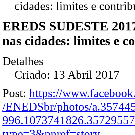
cidades: limites e contri
EREDS SUDESTE 2017 -
nas cidades: limites e 
Detalhes
Criado: 13 Abril 2017
Post:
https://www.faceboo
/ENEDSbr/photos/a.35744
996.1073741826.3572955
type=3&pnre
f=story