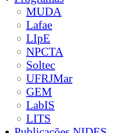
MUDA
Lafae
LIpE
NPCTA
Soltec
UFRJMar
GEM
LabIS
LITS
Publicações NIDES