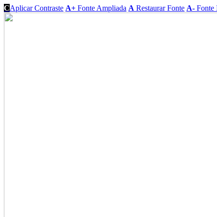
C
Aplicar Contraste
A+
Fonte Ampliada
A
Restaurar Fonte
A-
Fonte 