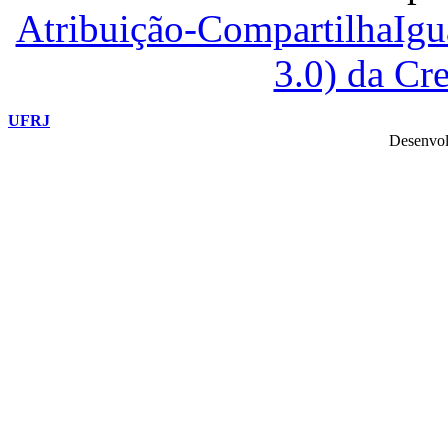
Atribuição-CompartilhaIg
3.0) da C
UFRJ
Desenvol