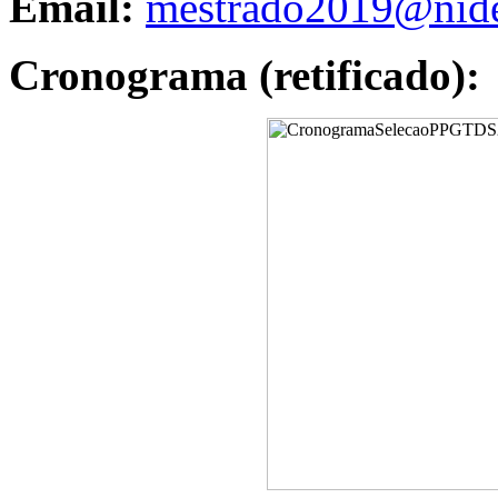
Email:
mestrado2019@nides
Cronograma (retificado):