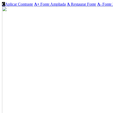
C
Aplicar Contraste
A+
Fonte Ampliada
A
Restaurar Fonte
A-
Fonte 