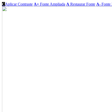
C
Aplicar Contraste
A+
Fonte Ampliada
A
Restaurar Fonte
A-
Fonte 