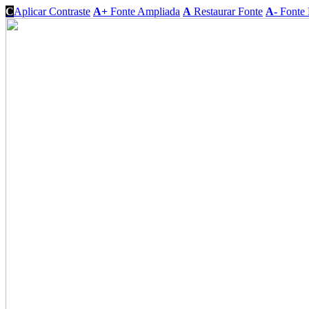
C
Aplicar Contraste
A+
Fonte Ampliada
A
Restaurar Fonte
A-
Fonte 