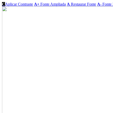
C
Aplicar Contraste
A+
Fonte Ampliada
A
Restaurar Fonte
A-
Fonte 