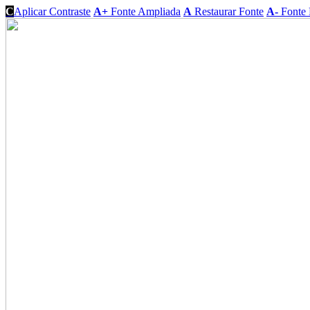
C
Aplicar Contraste
A+
Fonte Ampliada
A
Restaurar Fonte
A-
Fonte 