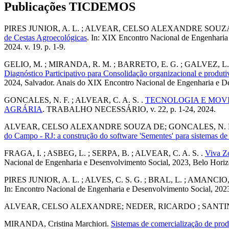
Publicações TICDEMOS
PIRES JUNIOR, A. L. ; ALVEAR, CELSO ALEXANDRE SOUZA DE
de Cestas Agroecológicas
. In: XIX Encontro Nacional de Engenharia
2024. v. 19. p. 1-9.
GELIO, M. ; MIRANDA, R. M. ; BARRETO, E. G. ; GALVEZ, L.
Diagnóstico Participativo para Consolidação organizacional e produ
2024, Salvador. Anais do XIX Encontro Nacional de Engenharia e De
GONCALES, N. F. ; ALVEAR, C. A. S. .
TECNOLOGIA E MOV
AGRÁRIA
. TRABALHO NECESSÁRIO, v. 22, p. 1-24, 2024.
ALVEAR, CELSO ALEXANDRE SOUZA DE; GONCALES, N. F. ; BR
do Campo - RJ: a construção do software 'Sementes' para sistemas de
FRAGA, I. ; ASBEG, L. ; SERPA, B. ; ALVEAR, C. A. S. .
Viva Zo
Nacional de Engenharia e Desenvolvimento Social, 2023, Belo Horiz
PIRES JUNIOR, A. L. ; ALVES, C. S. G. ; BRAL, L. ; AMANCIO,
In: Encontro Nacional de Engenharia e Desenvolvimento Social, 202
ALVEAR, CELSO ALEXANDRE; NEDER, RICARDO ; SANTIN
MIRANDA, Cristina Marchiori.
Sistemas de comercialização de pr