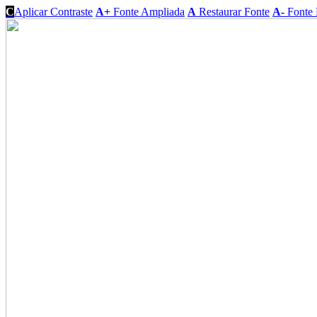
C
Aplicar Contraste
A+
Fonte Ampliada
A
Restaurar Fonte
A-
Fonte 