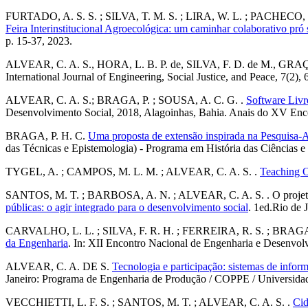
FURTADO, A. S. S. ; SILVA, T. M. S. ; LIRA, W. L. ; PACHECO,
Feira Interinstitucional Agroecológica: um caminhar colaborativo pró 
p. 15-37, 2023.
ALVEAR, C. A. S., HORA, L. B. P. de, SILVA, F. D. de M., GRA
International Journal of Engineering, Social Justice, and Peace, 7(2),
ALVEAR, C. A. S.; BRAGA, P. ; SOUSA, A. C. G. .
Software Livr
Desenvolvimento Social, 2018, Alagoinhas, Bahia. Anais do XV Enc
BRAGA, P. H. C.
Uma proposta de extensão inspirada na Pesquisa-Aç
das Técnicas e Epistemologia) - Programa em História das Ciências e 
TYGEL, A. ; CAMPOS, M. L. M. ; ALVEAR, C. A. S. .
Teaching O
SANTOS, M. T. ; BARBOSA, A. N. ; ALVEAR, C. A. S. . O projeto de
públicas: o agir integrado para o desenvolvimento social
. 1ed.Rio de 
CARVALHO, L. L. ; SILVA, F. R. H. ; FERREIRA, R. S. ; BRAGA,
da Engenharia
. In: XII Encontro Nacional de Engenharia e Desenv
ALVEAR, C. A. DE S.
Tecnologia e participação: sistemas de infor
Janeiro: Programa de Engenharia de Produção / COPPE / Universidad
VECCHIETTI, L. F. S. ; SANTOS, M. T. ; ALVEAR, C. A. S. .
Cid