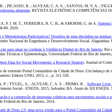
 K. ; PICASSO, R. ; ALVEAR, C. A. S. ; SANTOS, M. V. A. ; FIGU
soberania alimentar
. REVISTA ELETRÔNICA COMPETÊNCIAS DIG
ÇA, P. J. M. T., FERREIRA, R. C. B., & AMORIM, G. de A.
Sistema 
 68-89. 2020.
e e Metodologias Participativas? Desafios de uma disciplina na gradua
ontro Nacional de Engenharia e Desenvolvimento Social. Alagoinhas
ão para atuar no combate à Vigilância Digital do Rio de Janeiro
. Rio 
das Técnicas e Epistemologia, Universidade Federal do Rio de Janeiro,
pen Data for Social Movements: a Research Strategy
. Journal of Comm
 extensão Portal Comunitário da Cidade de Deus: Um balanço de seus
Janeiro: Editora UFRJ, 2015, v. , p. 311-328.
 P. ; TYGEL, A. ; ALVEAR, C. A. S. ; PRIMO, R. .
Software Livre 
olvimento Social - ENEDS, 2015, Salvador, BA. Anais do XII ENEDS.
mação e a construção de propostas coletivas para movimentos sociais e 
e Federal do Rio de Janeiro, 2014.
ade de Deus 2.0, uma nova versão para o Portal Comunitário da Cida