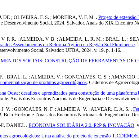
 ; OLIVEIRA, F. S. ; MOREIRA, V. F. M. .
Projeto de extensã
 e Desenvolvimento Social, 2024, Salvador. Anais do XIX Encontro N
 V. P. R. ; ALMEIDA, V. B. ; ALMEIDA, L. R. M. ; BRAL, L. 
tiva dos Assentamentos da Reforma Agrária na Região Sul Fluminense
. 
senvolvimento Social. Salvador: UFBA, 2024. v. 19. p. 1-16.
IMENTOS SOCIAIS: CONSTRUÇÃO DE FERRAMENTAS DE 
AL, L. ; ALMEIDA, V. ; GONCALVES, C. S. ; AMANCIO, J. V
 comercialização de produtos agroecológicos
. Cadernos de Agroecologia
na Oeste: desafios e aprendizados para construção de uma plataforma b
onte. Anais dos Encontros Nacionais de Engenharia e Desenvolvimento
 J. V. ; GONCALES, N. F. ; ALMEIDA, V. ; ALVEAR, C. A. S. .
Fe
3, Belo Horizonte. Anais dos Encontros Nacionais de Engenharia e Des
I, DANIEL .
ECONOMIA SOLIDÁRIA 2.0. P2P & INOVAÇÃO
, 
odutos agroecológicos: Uma análise do projeto de extensão TICDEMOS