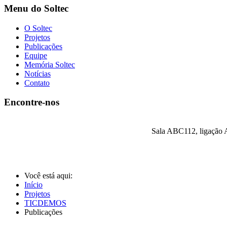
Menu do Soltec
O Soltec
Projetos
Publicações
Equipe
Memória Soltec
Notícias
Contato
Encontre-nos
Sala ABC112, ligação A
Você está aqui:
Início
Projetos
TICDEMOS
Publicações