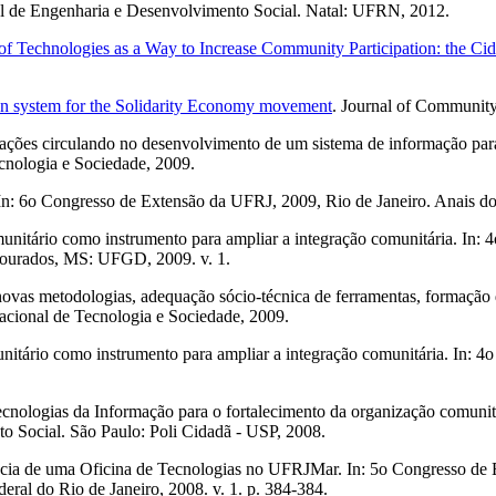
l de Engenharia e Desenvolvimento Social. Natal: UFRN, 2012.
of Technologies as a Way to Increase Community Participation: the C
on system for the Solidarity Economy movement
. Journal of Community 
ações circulando no desenvolvimento de um sistema de informação para 
cnologia e Sociedade, 2009.
n: 6o Congresso de Extensão da UFRJ, 2009, Rio de Janeiro. Anais d
itário como instrumento para ampliar a integração comunitária. In: 4
Dourados, MS: UFGD, 2009. v. 1.
s metodologias, adequação sócio-técnica de ferramentas, formação de r
acional de Tecnologia e Sociedade, 2009.
ário como instrumento para ampliar a integração comunitária. In: 4o
logias da Informação para o fortalecimento da organização comunitár
o Social. São Paulo: Poli Cidadã - USP, 2008.
a de uma Oficina de Tecnologias no UFRJMar. In: 5o Congresso de E
eral do Rio de Janeiro, 2008. v. 1. p. 384-384.