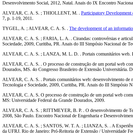
Desenvolvimento Social, 2012, Natal. Anais do IX Encontro Naciona
ALVEAR, C. A. S. ; THIOLLENT, M. .
Participatory Development 
7, p. 1-19, 2011.
TYGEL, A. ; ALVEAR, C. A. S. .
The development of an informati
ALVEAR, C. A. S. ; FARIA, L. A. . Cirandas: controvérsias e articul
Sociedade, 2009, Curitiba, PR. Anais do III Simpósio Nacional de Te
ALVEAR, C. A. S. ; LANZA, M. L. D. . Portais comunitários web. I
ALVEAR, C. A. S. . O processo de construção de um portal web comun
Dourados, MS. 4o Congresso Brasileiro de Extensão Universitária. 
ALVEAR, C. A. S. . Portais comunitários web: desenvolvimento de nova
Tecnologia e Sociedade, 2009, Curitiba, PR. Anais do III Simpósio N
ALVEAR, C. A. S. O processo de construção de um portal web comunit
MS: Universidade Federal da Grande Dourados, 2009.
ALVEAR, C. A. S. ; RITTMEYER, B. P. . O desenvolvimento de Tecno
2008, São Paulo. Encontro Nacional de Engenharia e Desenvolviment
ALVEAR, C. A. S. ; SANTOS, W. T. A. ; LIANZA, S. . A Experiênci
da UFRJ. Rio de Janeiro: Pró-Reitoria de Extensão / Universidade Fed