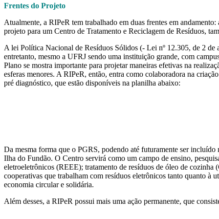
Frentes do Projeto
Atualmente, a RIPeR tem trabalhado em duas frentes em andamento: a
projeto para um Centro de Tratamento e Reciclagem de Resíduos, t
A lei Política Nacional de Resíduos Sólidos (- Lei nº 12.305, de 2 d
entretanto, mesmo a UFRJ sendo uma instituição grande, com campus
Plano se mostra importante para projetar maneiras efetivas na realizaç
esferas menores. A RIPeR, então, entra como colaboradora na criaçã
pré diagnóstico, que estão disponíveis na planilha abaixo:
Da mesma forma que o PGRS, podendo até futuramente ser incluído n
Ilha do Fundão. O Centro servirá como um campo de ensino, pesquisa e
eletroeletrônicos (REEE); tratamento de resíduos de óleo de cozinha 
cooperativas que trabalham com resíduos eletrônicos tanto quanto à ut
economia circular e solidária.
Além desses, a RIPeR possui mais uma ação permanente, que consist