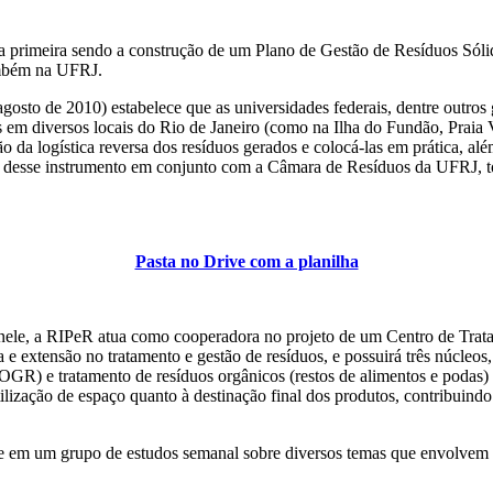
 primeira sendo a construção de um Plano de Gestão de Resíduos Sóli
ambém na UFRJ.
e agosto de 2010) estabelece que as universidades federais, dentre out
 em diversos locais do Rio de Janeiro (como na Ilha do Fundão, Praia
ão da logística reversa dos resíduos gerados e colocá-las em prática, a
o desse instrumento em conjunto com a Câmara de Resíduos da UFRJ, to
Pasta no Drive com a planilha
ele, a RIPeR atua como cooperadora no projeto de um Centro de Trat
 extensão no tratamento e gestão de resíduos, e possuirá três núcleos
(OGR) e tratamento de resíduos orgânicos (restos de alimentos e podas)
ilização de espaço quanto à destinação final dos produtos, contribuindo
e em um grupo de estudos semanal sobre diversos temas que envolvem 