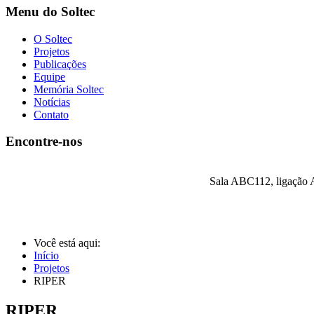
Menu do Soltec
O Soltec
Projetos
Publicações
Equipe
Memória Soltec
Notícias
Contato
Encontre-nos
Sala ABC112, ligação A
Você está aqui:
Início
Projetos
RIPER
RIPER