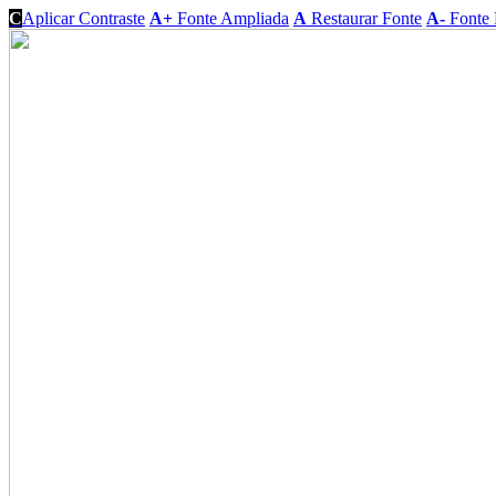
C
Aplicar Contraste
A+
Fonte Ampliada
A
Restaurar Fonte
A-
Fonte 