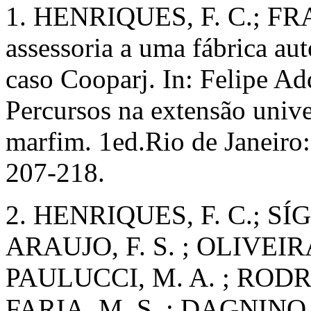
1. HENRIQUES, F. C.; FRA
assessoria a uma fábrica aut
caso Cooparj. In: Felipe Ad
Percursos na extensão univer
marfim. 1ed.Rio de Janeiro:
207-218.
2. HENRIQUES, F. C.; SÍG
ARAUJO, F. S. ; OLIVEIRA
PAULUCCI, M. A. ; RODRI
FARIA, M. S. ; DAGNINO, R