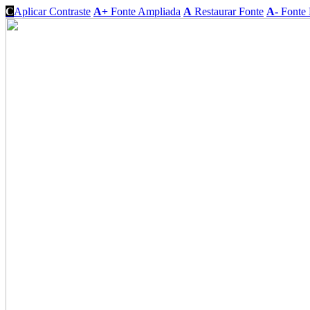
C
Aplicar Contraste
A+
Fonte Ampliada
A
Restaurar Fonte
A-
Fonte 