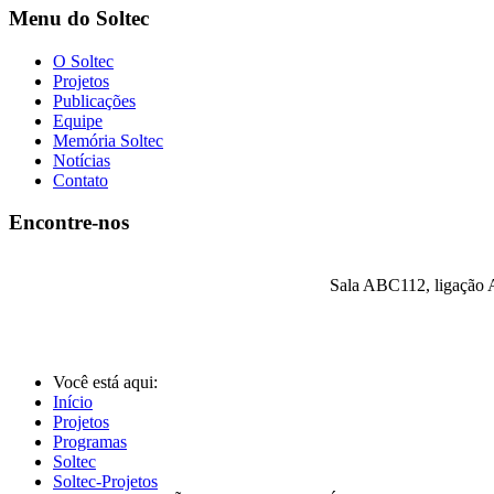
Menu do Soltec
O Soltec
Projetos
Publicações
Equipe
Memória Soltec
Notícias
Contato
Encontre-nos
Sala ABC112, ligação A
Você está aqui:
Início
Projetos
Programas
Soltec
Soltec-Projetos