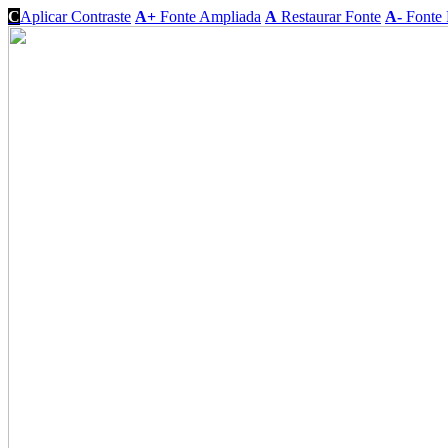
C
Aplicar Contraste
A+
Fonte Ampliada
A
Restaurar Fonte
A-
Fonte 