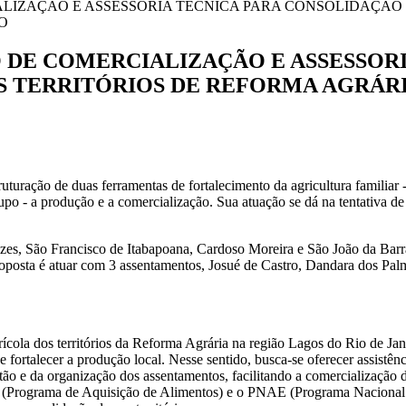
LIZAÇÃO E ASSESSORIA TÉCNICA PARA CONSOLIDAÇÃO 
O
 DE COMERCIALIZAÇÃO E ASSESSOR
 TERRITÓRIOS DE REFORMA AGRÁRI
uturação de duas ferramentas de fortalecimento da agricultura familiar -
po - a produção e a comercialização. Sua atuação se dá na tentativa de
es, São Francisco de Itabapoana, Cardoso Moreira e São João da Barr
proposta é atuar com 3 assentamentos, Josué de Castro, Dandara dos Pa
agrícola dos territórios da Reforma Agrária na região Lagos do Rio de J
ortalecer a produção local. Nesse sentido, busca-se oferecer assistênci
ão e da organização dos assentamentos, facilitando a comercialização 
 (Programa de Aquisição de Alimentos) e o PNAE (Programa Nacional 