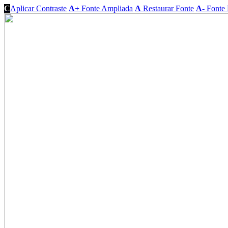
C
Aplicar Contraste
A+
Fonte Ampliada
A
Restaurar Fonte
A-
Fonte 