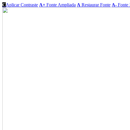
C
Aplicar Contraste
A+
Fonte Ampliada
A
Restaurar Fonte
A-
Fonte 