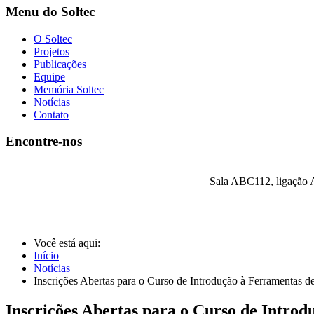
Menu do Soltec
O Soltec
Projetos
Publicações
Equipe
Memória Soltec
Notícias
Contato
Encontre-nos
Sala ABC112, ligação A
Você está aqui:
Início
Notícias
Inscrições Abertas para o Curso de Introdução à Ferramentas 
Inscrições Abertas para o Curso de Intro