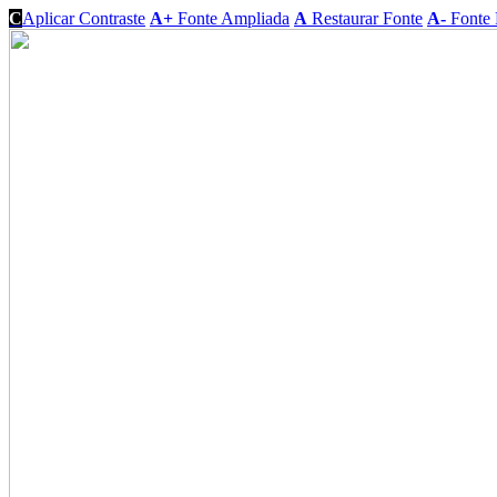
C
Aplicar Contraste
A+
Fonte Ampliada
A
Restaurar Fonte
A-
Fonte 