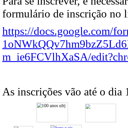
Para se inscrever, é necess
formulário de inscrição no l
https://docs.google.com/
for
1oNWkQQv7hm9bzZ5Ld
m_ie6FCVlhXaSA/edit?
ch
As inscrições vão até o dia