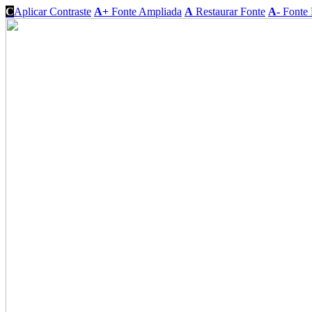
C
Aplicar Contraste
A+
Fonte Ampliada
A
Restaurar Fonte
A-
Fonte 