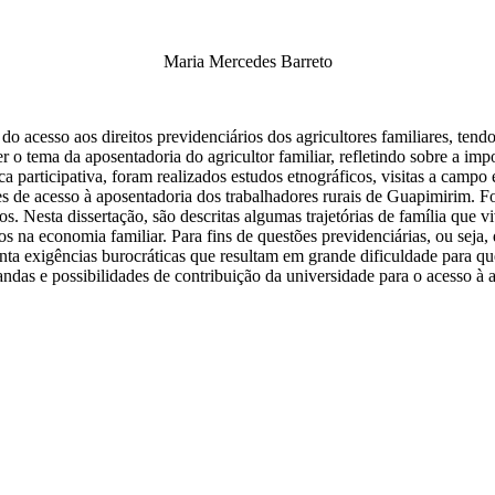
Maria Mercedes Barreto
do acesso aos direitos previdenciários dos agricultores familiares, te
 o tema da aposentadoria do agricultor familiar, refletindo sobre a impor
 participativa, foram realizados estudos etnográficos, visitas a campo e
s de acesso à aposentadoria dos trabalhadores rurais de Guapimirim. F
s. Nesta dissertação, são descritas algumas trajetórias de família que v
na economia familiar. Para fins de questões previdenciárias, ou seja, d
ta exigências burocráticas que resultam em grande dificuldade para qu
ndas e possibilidades de contribuição da universidade para o acesso à a