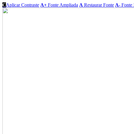
C
Aplicar Contraste
A+
Fonte Ampliada
A
Restaurar Fonte
A-
Fonte 