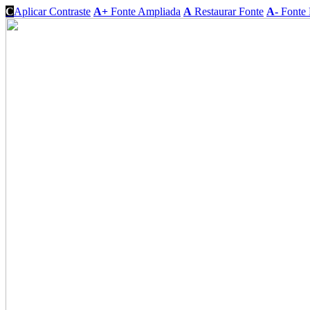
C
Aplicar Contraste
A+
Fonte Ampliada
A
Restaurar Fonte
A-
Fonte 