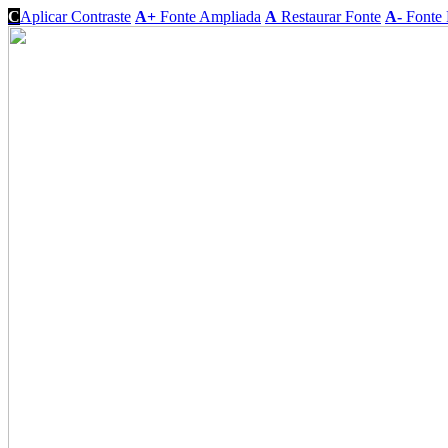
C
Aplicar Contraste
A+
Fonte Ampliada
A
Restaurar Fonte
A-
Fonte 