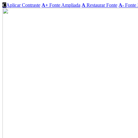
C
Aplicar Contraste
A+
Fonte Ampliada
A
Restaurar Fonte
A-
Fonte 