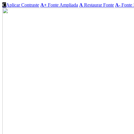
C
Aplicar Contraste
A+
Fonte Ampliada
A
Restaurar Fonte
A-
Fonte 