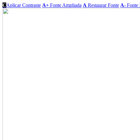
C
Aplicar Contraste
A+
Fonte Ampliada
A
Restaurar Fonte
A-
Fonte 