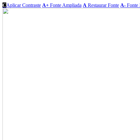
C
Aplicar Contraste
A+
Fonte Ampliada
A
Restaurar Fonte
A-
Fonte 